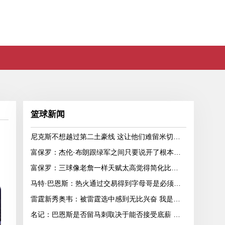
篮球新闻
尼克斯不想越过第二土豪线 这让他们难留米切罗和沙梅特
富保罗：杰伦·布朗跟绿军之间只要说开了根本没事 他肯定会留下
富保罗：三球像老詹一样天赋太高觉得简化比赛很无聊 该学习康利
马特·巴恩斯：热火通过交易得到字母哥是必须的 但球队急需射手
雷霆新秀奥韦：被雷霆选中感到无比兴奋 我是每球必争的拼命三郎
名记：巴恩斯是否留马刺取决于能否接受底薪 他去别队最多值600万