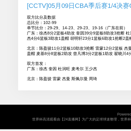
[CCTV]05月09日CBA季后赛1/4决赛
双方比分及数据
总比分：102-99
单节比分：29-29、14-23、29-23、19-16（广东在前）
广东：徐杰8分2篮板4助攻 奎因39分9篮板8助攻3抢断 杜
杰4分6篮板3助攻1盖帽 胡明轩23分1篮板6助攻1抢断2盖
北京：陈盈骏11分2篮板10助攻3抢断 雷蒙12分2篮板 杰曼
盖帽 麦基8分8篮板2助攻 曾凡博3分2篮板1助攻 翟晓川4
双方首发：
广东：徐杰 奎因 杜润旺 麦考尔 王少杰
北京：陈盈骏 雷蒙 杰曼 斯佩尔曼 周琦
Powere
世界杯高清观看由【24直播网】为广大的足球球迷整理，世界杯