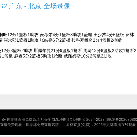
G2 广东 - 北京 全场录像
润旺12分1篮板1助攻 麦考尔4分1篮板3助攻1盖帽 王少杰4分6篮板 萨林
帽 崔永熙1篮板1助攻 张皓嘉6分2篮板 拉科塞维奇2分4篮板2抢断
12分3篮板2助攻 斯佩尔曼21分9篮板1抢断 周琦13分8篮板2助攻1抢断2
分1篮板 赵睿5分2篮板5助攻1抢断 威廉姆斯10分2篮板2助攻
d By
世界杯直播免费高清无插件
XML地图
TXT地图
© 2024-2028
津ICP备20208680
直播免费观看、世界杯免费直播高清、世界杯直播(免费)，2025年足球直播在线观看