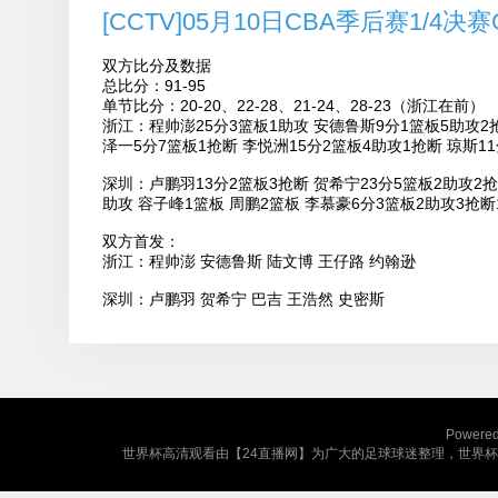
[CCTV]05月10日CBA季后赛1/4决赛
双方比分及数据
总比分：91-95
单节比分：20-20、22-28、21-24、28-23（浙江在前）
浙江：程帅澎25分3篮板1助攻 安德鲁斯9分1篮板5助攻2抢
泽一5分7篮板1抢断 李悦洲15分2篮板4助攻1抢断 琼斯1
深圳：卢鹏羽13分2篮板3抢断 贺希宁23分5篮板2助攻2抢
助攻 容子峰1篮板 周鹏2篮板 李慕豪6分3篮板2助攻3抢断
双方首发：
浙江：程帅澎 安德鲁斯 陆文博 王仔路 约翰逊
深圳：卢鹏羽 贺希宁 巴吉 王浩然 史密斯
Powere
世界杯高清观看由【24直播网】为广大的足球球迷整理，世界杯