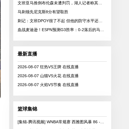
文班亚马推倒布伦森未遭判罚，湖人记者称其野蛮
马刺领先尼克斯8分有望取胜
刺记：文班DPOY很了不起 但他的防守水平还有很大的提升空间
血战麦迪逊！ESPN预测G3胜率：0-2落后的马刺41.8% 尼克斯58.2%
最新直播
2026-08-07 狂热VS王牌 在线直播
2026-08-07 山猫VS火花 在线直播
2026-08-07 火焰VS节奏 在线直播
篮球集锦
[集锦-腾讯视频] WNBA常规赛 西雅图风暴 86 - 92 纽约自由人