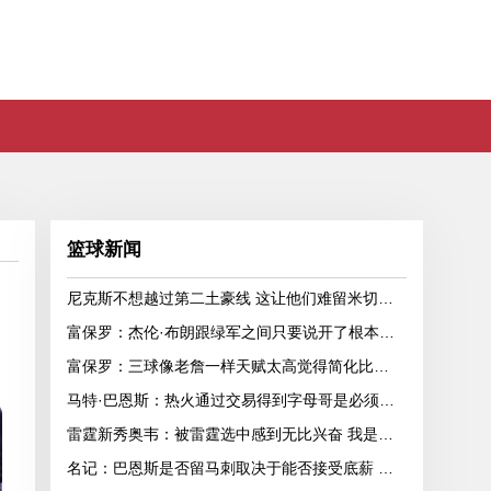
篮球新闻
尼克斯不想越过第二土豪线 这让他们难留米切罗和沙梅特
富保罗：杰伦·布朗跟绿军之间只要说开了根本没事 他肯定会留下
富保罗：三球像老詹一样天赋太高觉得简化比赛很无聊 该学习康利
马特·巴恩斯：热火通过交易得到字母哥是必须的 但球队急需射手
雷霆新秀奥韦：被雷霆选中感到无比兴奋 我是每球必争的拼命三郎
名记：巴恩斯是否留马刺取决于能否接受底薪 他去别队最多值600万