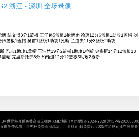
G2 浙江 - 深圳 全场录像
断 陆文博3分1篮板 王仔路5篮板1抢断 约翰逊12分6篮板1助攻1盖帽 刘
1分5篮板1盖帽 吴前1篮板1助攻1抢断 兰道夫11分3篮板2助攻
断 巴吉1助攻1盖帽 王浩然19分2篮板1助攻1抢断 史密斯14分12篮板13
1盖帽 克里斯托弗8分 约翰逊12分12篮板5助攻2抢断
d By
世界杯直播免费高清无插件
XML地图
TXT地图
© 2024-2028
津ICP备20208680
直播免费观看、世界杯免费直播高清、世界杯直播(免费)，2025年足球直播在线观看