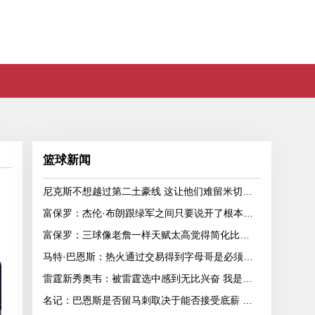
篮球新闻
尼克斯不想越过第二土豪线 这让他们难留米切罗和沙梅特
富保罗：杰伦·布朗跟绿军之间只要说开了根本没事 他肯定会留下
富保罗：三球像老詹一样天赋太高觉得简化比赛很无聊 该学习康利
马特·巴恩斯：热火通过交易得到字母哥是必须的 但球队急需射手
雷霆新秀奥韦：被雷霆选中感到无比兴奋 我是每球必争的拼命三郎
名记：巴恩斯是否留马刺取决于能否接受底薪 他去别队最多值600万