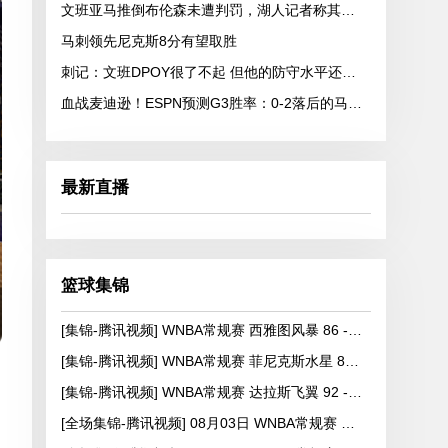
文班亚马推倒布伦森未遭判罚，湖人记者称其野蛮
马刺领先尼克斯8分有望取胜
刺记：文班DPOY很了不起 但他的防守水平还有很大的提升空间
血战麦迪逊！ESPN预测G3胜率：0-2落后的马刺41.8% 尼克斯58.2%
最新直播
篮球集锦
[集锦-腾讯视频] WNBA常规赛 西雅图风暴 86 - 92 纽约自由人
[集锦-腾讯视频] WNBA常规赛 菲尼克斯水星 82 - 96 亚特兰大梦想
[集锦-腾讯视频] WNBA常规赛 达拉斯飞翼 92 - 96 华盛顿神秘人
[全场集锦-腾讯视频] 08月03日 WNBA常规赛 康涅狄格太阳63-83达拉斯飞翼