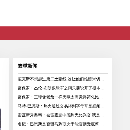
篮球新闻
尼克斯不想越过第二土豪线 这让他们难留米切罗和沙梅特
富保罗：杰伦·布朗跟绿军之间只要说开了根本没事 他肯定会留下
富保罗：三球像老詹一样天赋太高觉得简化比赛很无聊 该学习康利
马特·巴恩斯：热火通过交易得到字母哥是必须的 但球队急需射手
雷霆新秀奥韦：被雷霆选中感到无比兴奋 我是每球必争的拼命三郎
名记：巴恩斯是否留马刺取决于能否接受底薪 他去别队最多值600万