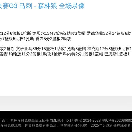
决赛G3 马刺 - 森林狼 全场录像
）
2分6篮板1抢断 戈贝尔13分7篮板2助攻3盖帽 爱德华兹32分14篮板6助
1分7篮板5助攻1抢断 香农5分2篮板2助攻
攻2抢断 文班亚马39分15篮板1助攻1抢断5盖帽 福克斯17分3篮板5助攻1
1盖帽 约翰逊11分2篮板1助攻1抢断 科内特2分1篮板1盖帽 巴恩斯1篮板1
d By
世界杯直播免费高清无插件
XML地图
TXT地图
© 2024-2028
津ICP备20208680
直播免费观看、世界杯免费直播高清、世界杯直播(免费)，2025年足球直播在线观看