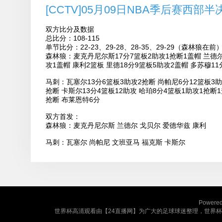
[CCTV]05月09日NBA季后赛西部半
双方比分及数据
总比分：108-115
单节比分：22-23、29-28、28-35、29-29（森林狼在前
森林狼：麦克丹尼尔斯17分7篮板2助攻1抢断1盖帽 兰德尔1
攻1盖帽 康利2篮板 里德18分9篮板5助攻2盖帽 多苏穆1
马刺：瓦塞尔13分6篮板3助攻2抢断 尚帕尼6分12篮板3助
抢断 卡斯尔13分4篮板12助攻 哈珀8分4篮板1助攻1抢断
抢断 布莱恩特6分
双方首发：
森林狼：麦克丹尼尔斯 兰德尔 戈贝尔 爱德华兹 康利
马刺：瓦塞尔 尚帕尼 文班亚马 福克斯 卡斯尔
Powere
世界杯高清观看由【24直播网】为广大的足球球迷整理，世界杯