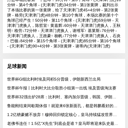
分钟 - 第4个角球 - (天津津门虎)34分钟 - 第1张黄牌，裁判出示
了本场比赛的第一张黄牌，给了天津津门虎45+4分钟 - 第2张黄
牌 - 格劳(天津津门虎)48分钟 - 第10个角球，本场比赛的第十个
角球已经产生！50分钟 - 第11个角球 - (天津津门虎)59分钟 - 天
津津门虎换人，陈哲宣↑ 黄嘉辉↓60分钟 - 天津津门虎换人，王秋
明↑ 格劳↓72分钟 - 天津津门虎换人，谢维军↑ 基莱斯↓76分钟 -
天津津门虎换人，王政豪↑ 杨帆↓77分钟 - 天津津门虎换人，石炎
↑ 巴顿↓84分钟 - 第15个角球 - (天津津门虎)85分钟 - 第16个角球
- (天津津门虎)90+4分钟 - 第3张黄牌 - 谢蒂内(天津津门虎)
足球新闻
世界杯G组比利时埃及同积5分晋级，伊朗新西兰出局
世界杯午报丨比利时大比分取胜小组第一出线 埃及晋级淘汰赛
世界杯32强出炉28席：比利时、塞内加尔晋级，韩国、伊朗待定
鲁能刚结束间歇期休假！就迎来6张新面孔，都是韩鹏看好的强援
1.2亿镑豪赌不放弃！穆帅回归锁定核心，皇马持续猛攻世界杯中场
老佛爷连任！1.5亿“X先生”到底会是谁？皇马即将迎来队史最高身价球