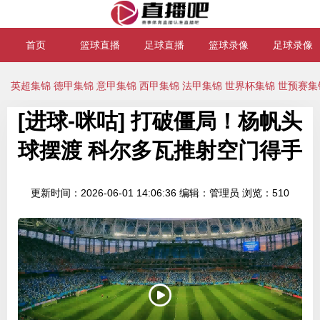
首页
篮球直播
足球直播
篮球录像
足球录像
英超集锦
德甲集锦
意甲集锦
西甲集锦
法甲集锦
世界杯集锦
世预赛集
[进球-咪咕] 打破僵局！杨帆头
球摆渡 科尔多瓦推射空门得手
更新时间：2026-06-01 14:06:36
编辑：管理员
浏览：510