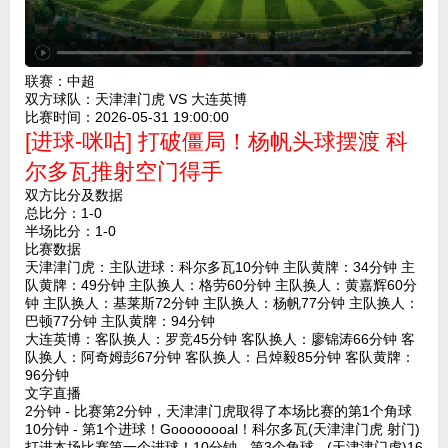
联赛：
中超
双方球队：
天津津门虎 VS 大连英博
比赛时间：
2026-05-31 19:00:00
[进球-咪咕] 打破僵局！杨帆头球摆渡 科
尔多瓦推射空门得手
双方比分及数据
总比分：1-0
半场比分：1-0
比赛数据
天津津门虎：主队进球：科尔多瓦10分钟 主队黄牌：34分钟 主
队黄牌：49分钟 主队换人：格劳60分钟 主队换人：黄嘉辉60分
钟 主队换人：基莱斯72分钟 主队换人：杨帆77分钟 主队换人：
巴顿77分钟 主队黄牌：94分钟
大连英博：客队换人：罗竞45分钟 客队换人：廖锦涛66分钟 客
队换人：阿奇姆彭67分钟 客队换人：吕焯毅85分钟 客队黄牌：
96分钟
文字直播
2分钟 - 比赛第2分钟，天津津门虎取得了本场比赛的第1个角球
10分钟 - 第1个进球！Goooooooal！科尔多瓦(天津津门虎 射门)
打进本场比赛第一个进球！10分钟 - 第3个角球 - (天津津门虎)16