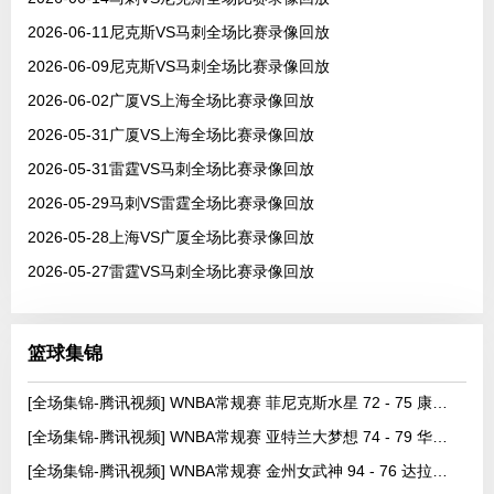
2026-06-11尼克斯VS马刺全场比赛录像回放
2026-06-09尼克斯VS马刺全场比赛录像回放
2026-06-02广厦VS上海全场比赛录像回放
2026-05-31广厦VS上海全场比赛录像回放
2026-05-31雷霆VS马刺全场比赛录像回放
2026-05-29马刺VS雷霆全场比赛录像回放
2026-05-28上海VS广厦全场比赛录像回放
2026-05-27雷霆VS马刺全场比赛录像回放
篮球集锦
[全场集锦-腾讯视频] WNBA常规赛 菲尼克斯水星 72 - 75 康涅狄格太阳
[全场集锦-腾讯视频] WNBA常规赛 亚特兰大梦想 74 - 79 华盛顿神秘人
[全场集锦-腾讯视频] WNBA常规赛 金州女武神 94 - 76 达拉斯飞翼