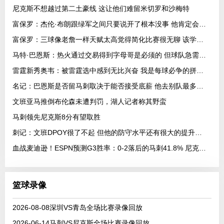
尼克斯不想越过第二土豪线 这让他们难留米切罗和沙梅特
富保罗：杰伦·布朗跟绿军之间只要说开了根本没事 他肯定会留下
富保罗：三球像老詹一样天赋太高觉得简化比赛很无聊 该学习康利
马特·巴恩斯：热火通过交易得到字母哥是必须的 但球队急需射手
雷霆新秀奥韦：被雷霆选中感到无比兴奋 我是每球必争的拼命三郎
名记：巴恩斯是否留马刺取决于能否接受底薪 他去别队最多值600万
文班亚马推倒布伦森未遭判罚，湖人记者称其野蛮
马刺领先尼克斯8分有望取胜
刺记：文班DPOY很了不起 但他的防守水平还有很大的提升空间
血战麦迪逊！ESPN预测G3胜率：0-2落后的马刺41.8% 尼克斯58.2%
篮球录像
2026-08-08深圳VS青岛全场比赛录像回放
2026-06-14马刺VS尼克斯全场比赛录像回放