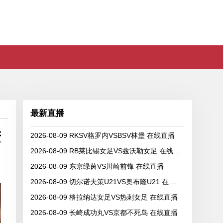
最新直播
进
2026-08-09 RKSV格罗内VSBSV林堡 在线直播
2026-08-09 RB莱比锡女足VS兹沃勒女足 在线直播
2026-08-09 东京绿茵VS川崎前锋 在线直播
2026-08-09 切尔诺夫策U21VS奥布隆U21 在线直播
2026-08-09 格拉纳达女足VS热刺女足 在线直播
2026-08-09 长崎成功丸VS京都不死鸟 在线直播