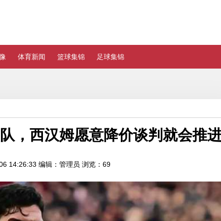
像
体育新闻
篮球集锦
足球集锦
团队，西汉姆愿意降价谈判就会推
 14:26:33
编辑：管理员
浏览：69