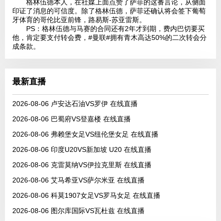
格林伍德本人，在社媒上面点赞了萨菲的这番言论，从侧面
印证了消息的可信度。除了格林伍德，萨菲还确认将会签下葡萄
牙体育的哥伦比亚前锋，路易斯-苏亚雷斯。
PS：格林伍德与马赛的合同还有2年才到期，费内巴切要买
他，肯定要支付转会费，#曼联#拥有青木高达50%的二次转会分
成条款。
最新直播
2026-08-06 卢安达石油VS罗伊 在线直播
2026-08-06 巴蜀府VS登嘉楼 在线直播
2026-08-06 弗赖堡女足VS纽伦堡女足 在线直播
2026-08-06 印度U20VS新加坡 U20 在线直播
2026-08-06 克雷莫纳VS伊拉克里斯 在线直播
2026-08-06 艾马希亚VS萨尔米亚 在线直播
2026-08-06 科莫1907女足VS罗马女足 在线直播
2026-08-06 图尔库国际VS瓦杜兹 在线直播