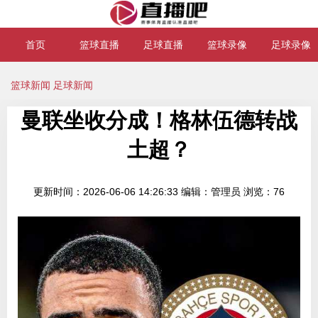
首页
篮球直播
足球直播
篮球录像
足球录像
篮球新闻
足球新闻
曼联坐收分成！格林伍德转战
土超？
更新时间：2026-06-06 14:26:33
编辑：管理员
浏览：76