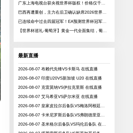
广东上海电视台获央视世界杯版权！价格仅千万级 网络平台却花了16亿
巴西再遭重创，主力右后卫确认缺席2026世界杯，安切洛蒂作出回应
已连续命中过去四届冠军！EA预测世界杯冠军：西班牙将捧杯
【世界杯巡礼-葡萄牙】黄金一代全面集结，葡萄牙如何打好手中的满级号？
最新直播
2026-08-07 布赖代先锋VS卡斯马 在线直播
2026-08-07 印度U20VS新加坡 U20 在线直播
2026-08-07 克雷莫纳VS伊拉克里斯 在线直播
2026-08-07 艾马希亚VS萨尔米亚 在线直播
2026-08-07 皇家皮拉尔后备队VS梅洛阿根廷后备队 在线直播
2026-08-07 卡米尼罗斯后备队VS弗朗德里亚后备队 在线直播
2026-08-07 圣米格尔后备队VS玛伦后备队 在线直播