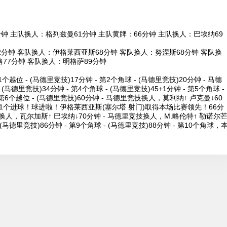
钟 主队换人：格列兹曼61分钟 主队黄牌：66分钟 主队换人：巴埃纳69
分钟 客队换人：伊格莱西亚斯68分钟 客队换人：努涅斯68分钟 客队换
格77分钟 客队换人：明格萨89分钟
位 - (马德里竞技)17分钟 - 第2个角球 - (马德里竞技)20分钟 - 马德
马德里竞技)34分钟 - 第4个角球 - (马德里竞技)45+1分钟 - 第5个角球 -
- 第6个越位 - (马德里竞技)60分钟 - 马德里竞技换人，莫利纳↑ 卢克曼↓60
- 第1个进球！球进啦！伊格莱西亚斯(塞尔塔 射门)取得本场比赛领先！66分
竞技换人，瓦尔加斯↑ 巴埃纳↓70分钟 - 马德里竞技换人，M.略伦特↑ 勒诺尔
- (马德里竞技)86分钟 - 第9个角球 - (马德里竞技)88分钟 - 第10个角球，