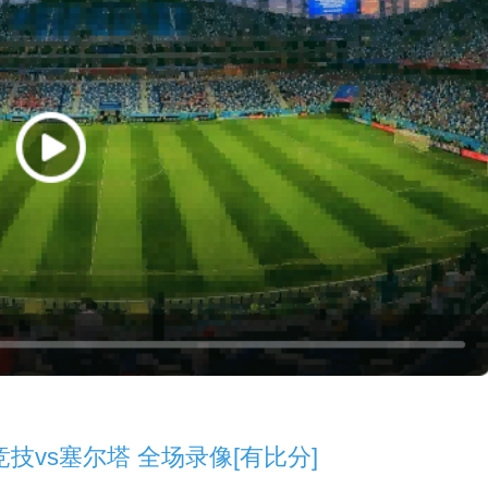
里竞技vs塞尔塔 全场录像[有比分]