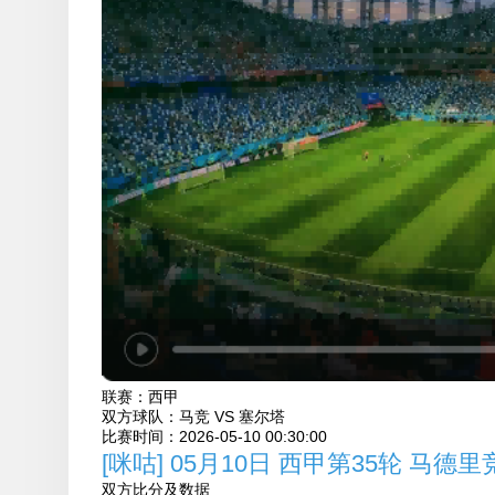
联赛：
西甲
双方球队：
马竞 VS 塞尔塔
比赛时间：
2026-05-10 00:30:00
[咪咕] 05月10日 西甲第35轮 马德
双方比分及数据