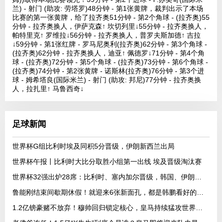
兰) - 射门 (助攻: 劳塔罗)48分钟 - 第1张黄牌，裁判出示了本场
比赛的第一张黄牌，给了拉齐奥51分钟 - 第2个角球 - (拉齐奥)55
分钟 - 拉齐奥换人，伊萨克森↑ 坎切列里↓55分钟 - 拉齐奥换人，
帕特里克↑ 罗维拉↓56分钟 - 拉齐奥换人，普罗夫斯加德↑ 吉拉
↓59分钟 - 第1张红牌 - 罗马尼奥利(拉齐奥)62分钟 - 第3个角球 -
(拉齐奥)62分钟 - 拉齐奥换人，迪亚↑ 佩德罗↓71分钟 - 第4个角
球 - (拉齐奥)72分钟 - 第5个角球 - (拉齐奥)73分钟 - 第6个角球 -
(拉齐奥)74分钟 - 第2张黄牌 - 诺斯林(拉齐奥)76分钟 - 第3个进
球 - 姆希塔良(国际米兰) - 射门 (助攻: 邦尼)77分钟 - 拉齐奥换
人，拉扎里↑ 马鲁西奇↓
足球新闻
世界杯G组比利时埃及同积5分晋级，伊朗新西兰出局
世界杯午报丨比利时大比分取胜小组第一出线 埃及晋级淘汰赛
世界杯32强出炉28席：比利时、塞内加尔晋级，韩国、伊朗待定
鲁能刚结束间歇期休假！就迎来6张新面孔，都是韩鹏看好的强援
1.2亿镑豪赌不放弃！穆帅回归锁定核心，皇马持续猛攻世界杯中场