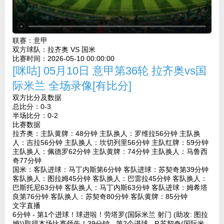
联赛：
意甲
双方球队：
拉齐奥 VS 国米
比赛时间：
2026-05-10 00:00:00
[咪咕] 05月10日 意甲第36轮 拉齐奥vs国
际米兰 全场录像[有比分]
双方比分及数据
总比分：0-3
半场比分：0-2
比赛数据
拉齐奥：主队黄牌：48分钟 主队换人：罗维拉56分钟 主队换
人：吉拉56分钟 主队换人：坎切列里56分钟 主队红牌：59分钟
主队换人：佩德罗62分钟 主队黄牌：74分钟 主队换人：马鲁西
奇77分钟
国米：客队进球：马丁内斯第6分钟 客队进球：苏契奇第39分钟
客队换人：图拉姆45分钟 客队换人：巴雷拉45分钟 客队换人：
巴斯托尼63分钟 客队换人：马丁内斯63分钟 客队进球：姆希塔
良第76分钟 客队换人：苏契奇80分钟 客队黄牌：85分钟
文字直播
6分钟 - 第1个进球！球进啦！劳塔罗(国际米兰 射门 (助攻: 图拉
姆))取得本场比赛领先！39分钟 - 第2个进球 - P.苏契奇(国际米