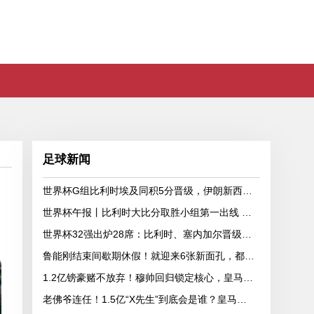
足球新闻
世界杯G组比利时埃及同积5分晋级，伊朗新西兰出局
世界杯午报丨比利时大比分取胜小组第一出线 埃及晋级淘汰赛
世界杯32强出炉28席：比利时、塞内加尔晋级，韩国、伊朗待定
鲁能刚结束间歇期休假！就迎来6张新面孔，都是韩鹏看好的强援
1.2亿镑豪赌不放弃！穆帅回归锁定核心，皇马持续猛攻世界杯中场
老佛爷连任！1.5亿“X先生”到底会是谁？皇马即将迎来队史最高身价球