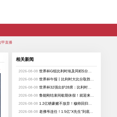
拉甲直播
相关新闻
备
2026-08-08
世界杯G组比利时埃及同积5分晋级，伊朗新西兰出局
2026-08-08
世界杯午报丨比利时大比分取胜小组第一出线 埃及晋级淘汰赛
2026-08-08
世界杯32强出炉28席：比利时、塞内加尔晋级，韩国、伊朗待定
2026-08-08
鲁能刚结束间歇期休假！就迎来6张新面孔，都是韩鹏看好的强援
2026-08-08
1.2亿镑豪赌不放弃！穆帅回归锁定核心，皇马持续猛攻世界杯中场
2026-08-08
老佛爷连任！1.5亿“X先生”到底会是谁？皇马即将迎来队史最高身价球