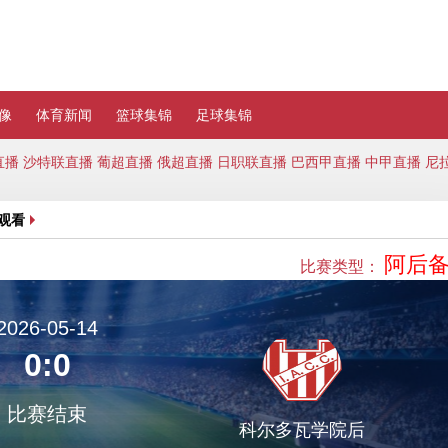
像
体育新闻
篮球集锦
足球集锦
直播
沙特联直播
葡超直播
俄超直播
日职联直播
巴西甲直播
中甲直播
尼
观看
阿后
比赛类型：
2026-05-14
0:0
比赛结束
科尔多瓦学院后