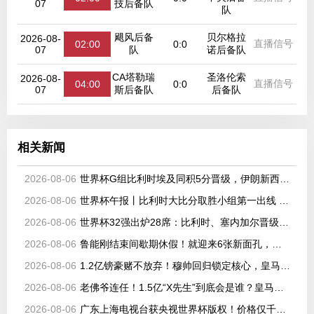
07
技后备队
队
飓风后备
贝尔格拉
2026-08-
直播信号
02:00
0:0
07
队
诺后备队
CA塔勒瑞
圣洛伦索
2026-08-
直播信号
04:00
0:0
07
斯后备队
后备队
相关新闻
2026-08-06
世界杯G组比利时埃及同积5分晋级，伊朗新西兰出局
2026-08-06
世界杯午报丨比利时大比分取胜小组第一出线 埃及晋级淘汰赛
2026-08-06
世界杯32强出炉28席：比利时、塞内加尔晋级，韩国、伊朗待定
2026-08-06
鲁能刚结束间歇期休假！就迎来6张新面孔，都是韩鹏看好的强援
2026-08-06
1.2亿镑豪赌不放弃！穆帅回归锁定核心，皇马持续猛攻世界杯中场
2026-08-06
老佛爷连任！1.5亿“X先生”到底会是谁？皇马即将迎来队史最高身价球
2026-08-06
广东上海电视台获央视世界杯版权！价格仅千万级 网络平台却花了16亿