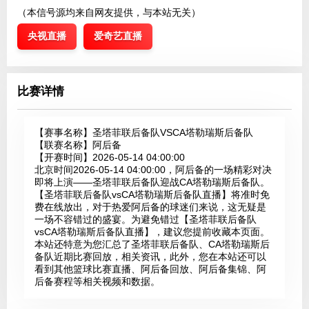
（本信号源均来自网友提供，与本站无关）
央视直播
爱奇艺直播
比赛详情
【赛事名称】
圣塔菲联后备队VSCA塔勒瑞斯后备队
【联赛名称】
阿后备
【开赛时间】
2026-05-14 04:00:00
北京时间2026-05-14 04:00:00，阿后备的一场精彩对决
即将上演——圣塔菲联后备队迎战CA塔勒瑞斯后备队。
【圣塔菲联后备队vsCA塔勒瑞斯后备队直播】将准时免
费在线放出，对于热爱阿后备的球迷们来说，这无疑是
一场不容错过的盛宴。为避免错过【圣塔菲联后备队
vsCA塔勒瑞斯后备队直播】，建议您提前收藏本页面。
本站还特意为您汇总了圣塔菲联后备队、CA塔勒瑞斯后
备队近期比赛回放，相关资讯，此外，您在本站还可以
看到其他篮球比赛直播、阿后备回放、阿后备集锦、阿
后备赛程等相关视频和数据。