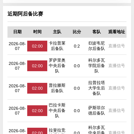
近期阿后备比赛
日期
时间
主队
比分
客队
观看地址
卡拉普莱
El波韦尼
2026-08-
直播信号
02:00
0:2
07
后备队
尔后备队
罗萨里奥
科尔多瓦
2026-08-
中央后备
学院后备
直播信号
02:00
0:0
07
队
队
拉普拉塔
普拉滕斯
2026-08-
大学生后
直播信号
02:00
0:0
07
后备队
备队
巴拉卡斯
萨斯菲尔
2026-08-
中央后备
直播信号
02:00
0:0
07
德后备队
队
科尔多瓦
拉斐拉竞
2026-08-
中央后备
直播信号
02:00
0:0