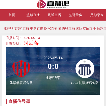
首页
篮球直播
足球直播
篮球录像
足球录像
江苏联(苏超)直播
中超直播
欧冠直播
欧协联直播
国际友谊直播
葡超
直播时间：2026-05-14
阿后备
比赛类型：
2026-05-14
0:0
比赛结束
圣塔菲联后备队
CA塔勒瑞斯后备队
直播信号源