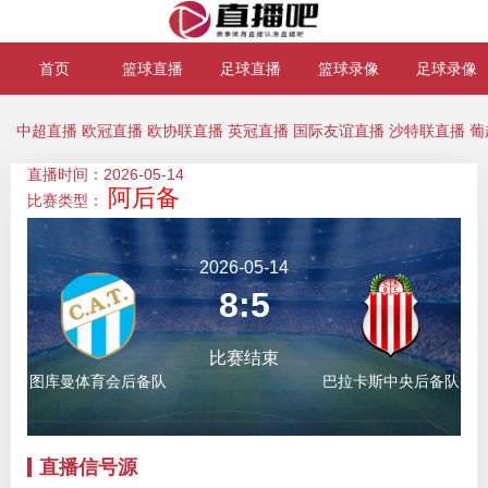
首页
篮球直播
足球直播
篮球录像
足球录像
中超直播
欧冠直播
欧协联直播
英冠直播
国际友谊直播
沙特联直播
葡
直播时间：2026-05-14
阿后备
比赛类型：
2026-05-14
8:5
比赛结束
图库曼体育会后备队
巴拉卡斯中央后备队
直播信号源