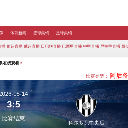
像
体育新闻
篮球集锦
足球集锦
直播
葡超直播
俄超直播
日职联直播
巴西甲直播
中甲直播
尼拉甲直播
哥
队在线观看
阿后
比赛类型：
2026-05-14
3:5
比赛结束
科尔多瓦中央后