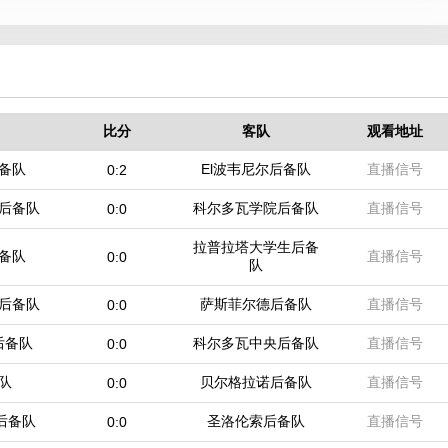
比分
客队
观看地址
备队
El波韦尼尔后备队
直播信号
0:2
后备队
科尔多瓦学院后备队
直播信号
0:0
拉普拉塔大学生后备
备队
直播信号
0:0
队
后备队
萨斯菲尔德后备队
直播信号
0:0
后备队
科尔多瓦中央后备队
直播信号
0:0
队
贝尔格拉诺后备队
直播信号
0:0
后备队
圣洛伦索后备队
直播信号
0:0