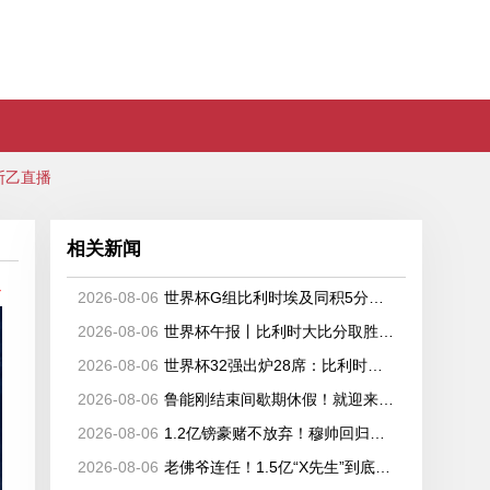
斯乙直播
相关新闻
备
2026-08-06
世界杯G组比利时埃及同积5分晋级，伊朗新西兰出局
2026-08-06
世界杯午报丨比利时大比分取胜小组第一出线 埃及晋级淘汰赛
2026-08-06
世界杯32强出炉28席：比利时、塞内加尔晋级，韩国、伊朗待定
2026-08-06
鲁能刚结束间歇期休假！就迎来6张新面孔，都是韩鹏看好的强援
2026-08-06
1.2亿镑豪赌不放弃！穆帅回归锁定核心，皇马持续猛攻世界杯中场
2026-08-06
老佛爷连任！1.5亿“X先生”到底会是谁？皇马即将迎来队史最高身价球