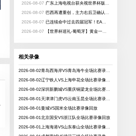
2026-08-07
广东上海电视台获央视世界杯版权！价格仅千万级 网络平台却花了16亿
2026-08-07
巴西再遭重创，主力右后卫确认缺席2026世界杯，安切洛蒂作出回应
2026-08-07
已连续命中过去四届冠军！EA预测世界杯冠军：西班牙将捧杯
2026-08-07
【世界杯巡礼-葡萄牙】黄金一代全面集结，葡萄牙如何打好手中的满级号？
相关录像
2026-08-02青岛西海岸VS青岛海牛全场比赛录像回放
2026-08-02辽宁铁人VS上海申花全场比赛录像回放
2026-08-02深圳新鹏城VS重庆铜梁龙全场比赛录像回放
2026-08-01天津津门虎VS云南玉昆全场比赛录像回放
队
2026-08-01曼城VS国米全场比赛录像回放
2026-08-01北京国安VS浙江队全场比赛录像回放
2026-08-01上海海港VS山东泰山全场比赛录像回放