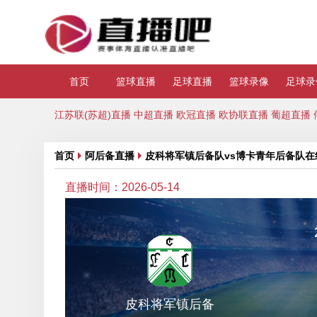
首页
篮球直播
足球直播
篮球录像
足球录
江苏联(苏超)直播
中超直播
欧冠直播
欧协联直播
葡超直播
首页
阿后备直播
皮科将军镇后备队vs博卡青年后备队在
直播时间：2026-05-14
皮科将军镇后备