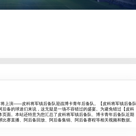
场精彩对决即将上演——皮科将军镇后备队迎战博卡青年后备队。【皮科将军镇后备
爱阿后备的球迷们来说，这无疑是一场不容错过的盛宴。为避免错过【皮科
藏本页面。本站还特意为您汇总了皮科将军镇后备队、博卡青年后备队近期
球比赛直播、阿后备回放、阿后备集锦、阿后备赛程等相关视频和数据。