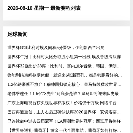
2026-08-10 星期一 最新赛程列表
足球新闻
世界杯G组比利时埃及同积5分晋级，伊朗新西兰出局
世界杯午报丨比利时大比分取胜小组第一出线 埃及晋级淘汰赛
世界杯32强出炉28席：比利时、塞内加尔晋级，韩国、伊朗待定
鲁能刚结束间歇期休假！就迎来6张新面孔，都是韩鹏看好的强援
1.2亿镑豪赌不放弃！穆帅回归锁定核心，皇马持续猛攻世界杯中场
老佛爷连任！1.5亿“X先生”到底会是谁？皇马即将迎来队史最高身价球
广东上海电视台获央视世界杯版权！价格仅千万级 网络平台却花了16亿
巴西再遭重创，主力右后卫确认缺席2026世界杯，安切洛蒂作出回应
已连续命中过去四届冠军！EA预测世界杯冠军：西班牙将捧杯
【世界杯巡礼-葡萄牙】黄金一代全面集结，葡萄牙如何打好手中的满级号？