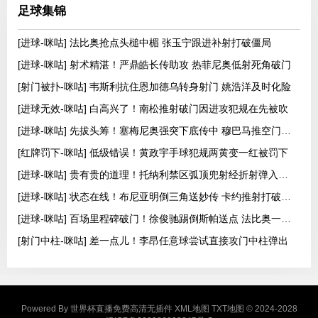
足球集锦
[进球-咪咕] 法比奥抢点头槌中楣 张玉宁跟进补射打破僵局
[进球-咪咕] 射术精湛！严鼎皓长传助攻 热菲尼奥低射死角破门
[射门被扑-咪咕] 韦斯利抗住恩加德乌转身射门 姚浩洋及时化险
[进球无效-咪咕] 白高兴了！南松推射破门因进攻犯规在先被吹
[进球-咪咕] 先拔头筹！塞梅尼奥强突下底传中 穆巴马推空门得手
[红牌罚下-咪咕] 低级错误！黄政宇手球犯规两黄变一红被罚下
[进球-咪咕] 贵有贵的道理！托纳利禁区弧顶兜射经折射弹入球网
[进球-咪咕] 状态在线！布尼亚明倒三角送妙传 卡约推射打破僵局
[进球-咪咕] 百场里程碑破门！徐俊驰踢倒斯帕送点 法比奥一蹴而就
[射门中柱-咪咕] 差一点儿！李昂任意球尝试直接攻门中柱弹出
Powered By
世界杯直播免费高清无插件
XML地图
TXT地图
© 2024-2028