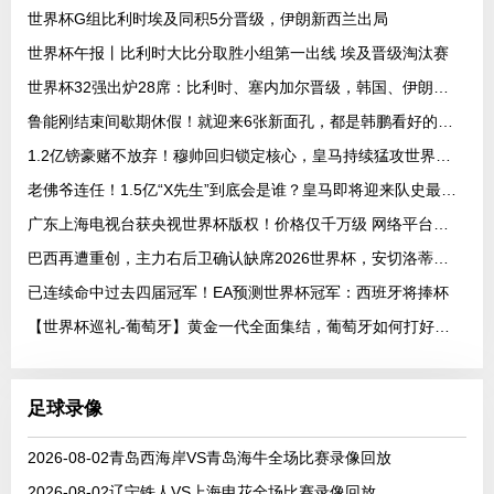
世界杯G组比利时埃及同积5分晋级，伊朗新西兰出局
世界杯午报丨比利时大比分取胜小组第一出线 埃及晋级淘汰赛
世界杯32强出炉28席：比利时、塞内加尔晋级，韩国、伊朗待定
鲁能刚结束间歇期休假！就迎来6张新面孔，都是韩鹏看好的强援
1.2亿镑豪赌不放弃！穆帅回归锁定核心，皇马持续猛攻世界杯中场
老佛爷连任！1.5亿“X先生”到底会是谁？皇马即将迎来队史最高身价球
广东上海电视台获央视世界杯版权！价格仅千万级 网络平台却花了16亿
巴西再遭重创，主力右后卫确认缺席2026世界杯，安切洛蒂作出回应
已连续命中过去四届冠军！EA预测世界杯冠军：西班牙将捧杯
【世界杯巡礼-葡萄牙】黄金一代全面集结，葡萄牙如何打好手中的满级号？
足球录像
2026-08-02青岛西海岸VS青岛海牛全场比赛录像回放
2026-08-02辽宁铁人VS上海申花全场比赛录像回放