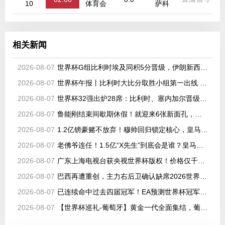
10
体育会
萨科
相关新闻
2026-08-07
世界杯G组比利时埃及同积5分晋级，伊朗新西兰出局
2026-08-07
世界杯午报丨比利时大比分取胜小组第一出线 埃及晋级淘汰赛
2026-08-07
世界杯32强出炉28席：比利时、塞内加尔晋级，韩国、伊朗待定
2026-08-07
鲁能刚结束间歇期休假！就迎来6张新面孔，都是韩鹏看好的强援
2026-08-07
1.2亿镑豪赌不放弃！穆帅回归锁定核心，皇马持续猛攻世界杯中场
2026-08-07
老佛爷连任！1.5亿“X先生”到底会是谁？皇马即将迎来队史最高身价球
2026-08-07
广东上海电视台获央视世界杯版权！价格仅千万级 网络平台却花了16亿
2026-08-07
巴西再遭重创，主力右后卫确认缺席2026世界杯，安切洛蒂作出回应
2026-08-07
已连续命中过去四届冠军！EA预测世界杯冠军：西班牙将捧杯
2026-08-07
【世界杯巡礼-葡萄牙】黄金一代全面集结，葡萄牙如何打好手中的满级号？