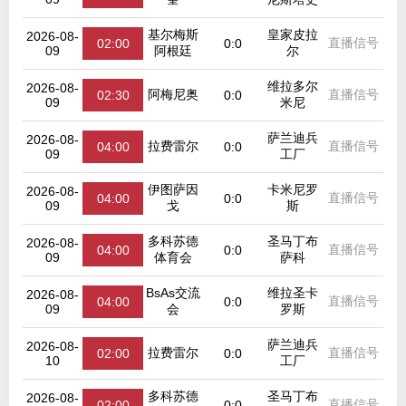
基尔梅斯
皇家皮拉
2026-08-
直播信号
02:00
0:0
09
阿根廷
尔
维拉多尔
2026-08-
阿梅尼奥
直播信号
02:30
0:0
09
米尼
萨兰迪兵
2026-08-
拉费雷尔
直播信号
04:00
0:0
09
工厂
伊图萨因
卡米尼罗
2026-08-
直播信号
04:00
0:0
09
戈
斯
多科苏德
圣马丁布
2026-08-
直播信号
04:00
0:0
09
体育会
萨科
BsAs交流
维拉圣卡
2026-08-
直播信号
04:00
0:0
09
会
罗斯
萨兰迪兵
2026-08-
拉费雷尔
直播信号
02:00
0:0
10
工厂
多科苏德
圣马丁布
2026-08-
直播信号
02:00
0:0