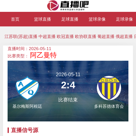
首页
篮球直播
足球直播
篮球录像
足球录像
江苏联(苏超)直播
中超直播
欧冠直播
欧协联直播
葡超直播
俄超直播
直播时间：2026-05-11
阿乙曼特
比赛类型：
2026-05-11
2:4
比赛结束
基尔梅斯阿根廷
多科苏德体育会
直播信号源