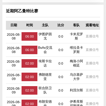
近期阿乙曼特比赛
日期
时间
主队
比分
客队
观看地址
伊图萨因
卡米尼罗
2026-08-
直播信号
06:00
0:0
08
戈
斯
BsAs交流
维拉圣卡
2026-08-
直播信号
06:00
0:0
08
会
罗斯
埃斯卡拉
梅洛小阿
2026-08-
直播信号
02:00
0:0
09
达
根廷
弗朗德里
乌尔基萨
2026-08-
直播信号
02:00
0:0
09
亚
大学
联合防卫
2026-08-
利涅尔斯
直播信号
02:00
0:0
09
队
布朗安德
伊希库斯
2026-08-
直播信号
02:00
0:0
09
奎
尼斯塔史