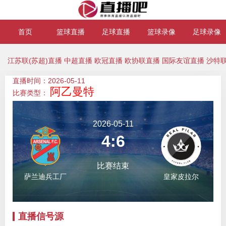
首页
篮球直播
足球直播
篮球录像
足球录像
江苏联(苏超)直播
中超直播
欧冠直播
欧协联直播
国际友谊直播
沙特
直播时间：2026-05-11
阿乙曼特
比赛类型：
2026-05-11
4:6
比赛结束
萨兰迪兵工厂
皇家皮拉尔
直播信号源