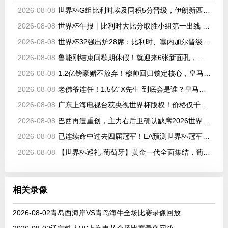
2026-08-08
世界杯G组比利时埃及同积5分晋级，伊朗新西兰出局
2026-08-08
世界杯午报丨比利时大比分取胜小组第一出线 埃及晋级淘汰赛
2026-08-08
世界杯32强出炉28席：比利时、塞内加尔晋级，韩国、伊朗待定
2026-08-08
鲁能刚结束间歇期休假！就迎来6张新面孔，都是韩鹏看好的强援
2026-08-08
1.2亿镑豪赌不放弃！穆帅回归锁定核心，皇马持续猛攻世界杯中场
2026-08-08
老佛爷连任！1.5亿“X先生”到底会是谁？皇马即将迎来队史最高身价球
2026-08-08
广东上海电视台获央视世界杯版权！价格仅千万级 网络平台却花了16亿
2026-08-08
巴西再遭重创，主力右后卫确认缺席2026世界杯，安切洛蒂作出回应
2026-08-08
已连续命中过去四届冠军！EA预测世界杯冠军：西班牙将捧杯
2026-08-08
【世界杯巡礼-葡萄牙】黄金一代全面集结，葡萄牙如何打好手中的满级号？
相关录像
2026-08-02青岛西海岸VS青岛海牛全场比赛录像回放