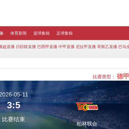
像
体育新闻
篮球集锦
足球集锦
俄超直播
日职联直播
巴西甲直播
中甲直播
尼拉甲直播
哥斯乙直播
巴马
德
比赛类型：
2026-05-11
3:5
比赛结束
柏林联合