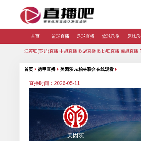
首页
篮球直播
足球直播
篮球录像
足球录
江苏联(苏超)直播
中超直播
欧冠直播
欧协联直播
葡超直播
首页
德甲直播
美因茨vs柏林联合在线观看
直播时间：2026-05-11
美因茨