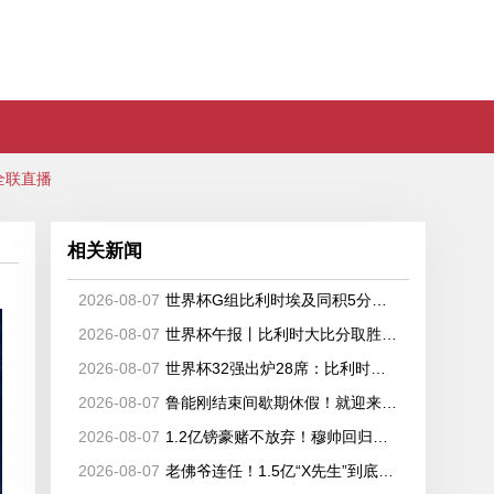
全联直播
相关新闻
甲
2026-08-07
世界杯G组比利时埃及同积5分晋级，伊朗新西兰出局
2026-08-07
世界杯午报丨比利时大比分取胜小组第一出线 埃及晋级淘汰赛
2026-08-07
世界杯32强出炉28席：比利时、塞内加尔晋级，韩国、伊朗待定
2026-08-07
鲁能刚结束间歇期休假！就迎来6张新面孔，都是韩鹏看好的强援
2026-08-07
1.2亿镑豪赌不放弃！穆帅回归锁定核心，皇马持续猛攻世界杯中场
2026-08-07
老佛爷连任！1.5亿“X先生”到底会是谁？皇马即将迎来队史最高身价球