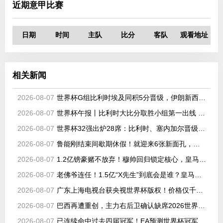
近期意甲比赛
日期
时间
主队
比分
客队
观看地址
相关新闻
2026-08-07
世界杯G组比利时埃及同积5分晋级，伊朗新西兰出局
2026-08-07
世界杯午报丨比利时大比分取胜小组第一出线 埃及晋级淘汰赛
2026-08-07
世界杯32强出炉28席：比利时、塞内加尔晋级，韩国、伊朗待定
2026-08-07
鲁能刚结束间歇期休假！就迎来6张新面孔，都是韩鹏看好的强援
2026-08-07
1.2亿镑豪赌不放弃！穆帅回归锁定核心，皇马持续猛攻世界杯中场
2026-08-07
老佛爷连任！1.5亿“X先生”到底会是谁？皇马即将迎来队史最高身价球
2026-08-07
广东上海电视台获央视世界杯版权！价格仅千万级 网络平台却花了16亿
2026-08-07
巴西再遭重创，主力右后卫确认缺席2026世界杯，安切洛蒂作出回应
2026-08-07
已连续命中过去四届冠军！EA预测世界杯冠军：西班牙将捧杯