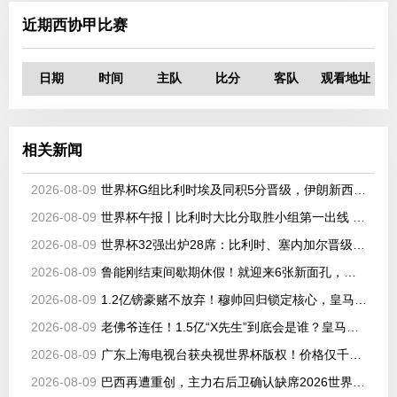
近期西协甲比赛
日期
时间
主队
比分
客队
观看地址
相关新闻
2026-08-09
世界杯G组比利时埃及同积5分晋级，伊朗新西兰出局
2026-08-09
世界杯午报丨比利时大比分取胜小组第一出线 埃及晋级淘汰赛
2026-08-09
世界杯32强出炉28席：比利时、塞内加尔晋级，韩国、伊朗待定
2026-08-09
鲁能刚结束间歇期休假！就迎来6张新面孔，都是韩鹏看好的强援
2026-08-09
1.2亿镑豪赌不放弃！穆帅回归锁定核心，皇马持续猛攻世界杯中场
2026-08-09
老佛爷连任！1.5亿“X先生”到底会是谁？皇马即将迎来队史最高身价球
2026-08-09
广东上海电视台获央视世界杯版权！价格仅千万级 网络平台却花了16亿
2026-08-09
巴西再遭重创，主力右后卫确认缺席2026世界杯，安切洛蒂作出回应