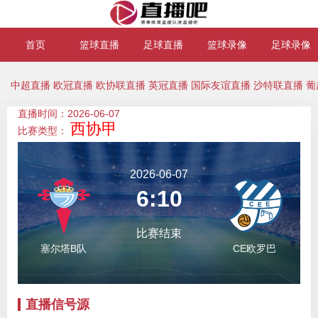
首页
篮球直播
足球直播
篮球录像
足球录像
中超直播
欧冠直播
欧协联直播
英冠直播
国际友谊直播
沙特联直播
葡
直播时间：2026-06-07
西协甲
比赛类型：
2026-06-07
6:10
比赛结束
塞尔塔B队
CE欧罗巴
直播信号源