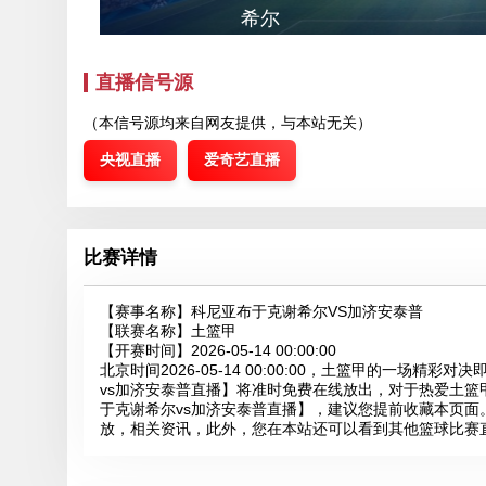
希尔
直播信号源
（本信号源均来自网友提供，与本站无关）
央视直播
爱奇艺直播
比赛详情
【赛事名称】
科尼亚布于克谢希尔VS加济安泰普
【联赛名称】
土篮甲
【开赛时间】
2026-05-14 00:00:00
北京时间2026-05-14 00:00:00，土篮甲的一
vs加济安泰普直播】将准时免费在线放出，对于热爱土
于克谢希尔vs加济安泰普直播】，建议您提前收藏本页
放，相关资讯，此外，您在本站还可以看到其他篮球比赛