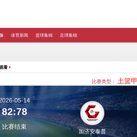
像
体育新闻
篮球集锦
足球集锦
观看
土篮
比赛类型：
2026-05-14
82:78
比赛结束
加济安泰普