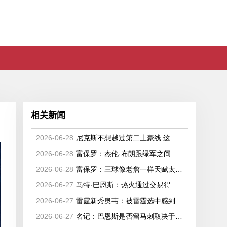
相关新闻
甲
2026-06-28
尼克斯不想越过第二土豪线 这让他们难留米切罗和沙梅特
2026-06-28
富保罗：杰伦·布朗跟绿军之间只要说开了根本没事 他肯定会留下
2026-06-28
富保罗：三球像老詹一样天赋太高觉得简化比赛很无聊 该学习康利
2026-06-27
马特·巴恩斯：热火通过交易得到字母哥是必须的 但球队急需射手
2026-06-27
雷霆新秀奥韦：被雷霆选中感到无比兴奋 我是每球必争的拼命三郎
2026-06-27
名记：巴恩斯是否留马刺取决于能否接受底薪 他去别队最多值600万